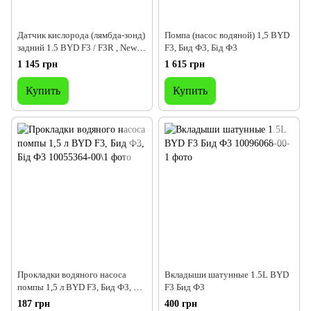
Датчик кислорода (лямбда-зонд)
Помпа (насос водяной) 1,5 BYD
задний 1.5 BYD F3 / F3R , New
F3, Бид Ф3, Бід Ф3
F3 ,Бид ф3 , Бід ф3
1 145 грн
1 615 грн
Купить
Купить
Прокладки водяного насоса
Вкладыши шатунные 1.5L BYD
помпы 1,5 л BYD F3, Бид Ф3, Бід
F3 Бид Ф3
Ф3
187 грн
400 грн