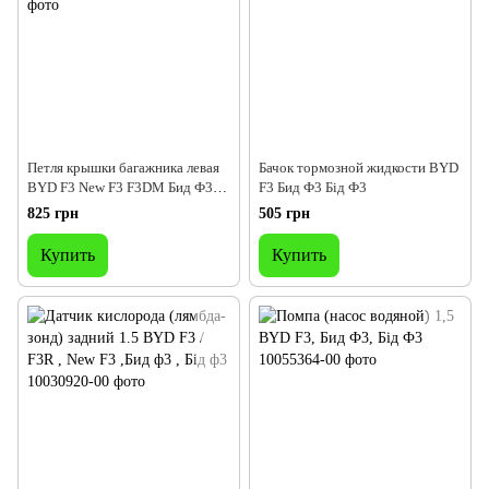
Петля крышки багажника левая
Бачок тормозной жидкости BYD
BYD F3 New F3 F3DM Бид Ф3
F3 Бид Ф3 Бід Ф3
Бід Ф3
825 грн
505 грн
Купить
Купить