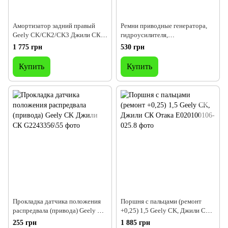
Амортизатор задний правый
Ремни приводные генератора,
Geely CK/CK2/CK3 Джили СК,
гидроусилителя,
Otaka
кондиционера\комплект Geely
1 775 грн
530 грн
CK, Джили СК, Джилі СК, Otaka
Купить
Купить
Прокладка датчика положения
Поршня с пальцами (ремонт
распредвала (привода) Geely CK
+0,25) 1,5 Geely CK, Джили СК
Джили СК
Отака
255 грн
1 885 грн