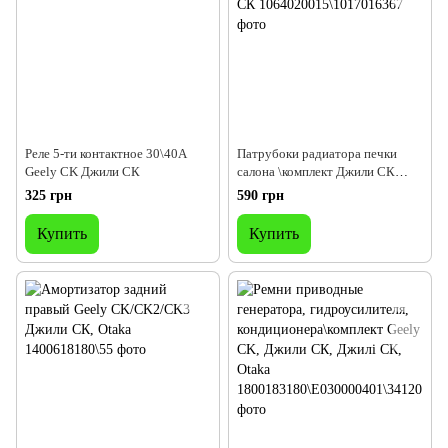
Реле 5-ти контактное 30\40А
Патрубоки радиатора печки
Geely CK Джили СК
салона \комплект Джили СК
Geely СK, Джили СК, Джилі СК
325 грн
590 грн
Купить
Купить