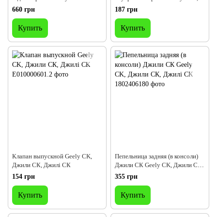
Джилі СК Отака Джили СК2
Джили CK1, Джилі
660 грн
187 грн
Купить
Купить
Клапан выпускной Geely CK,
Пепельница задняя (в консоли)
Джили СК, Джилі СК
Джили СК Geely СK, Джили СК,
Джилі СК
154 грн
355 грн
Купить
Купить