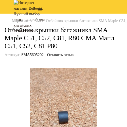
Марки авто
SMA
Отбойник крышки багажника SMA Maple C51, 
Отбойник крышки багажника SMA
Maple C51, C52, C81, R80 СМА Мапл
С51, С52, С81 Р80
Артикул:
SMA5605202
Оставить отзыв