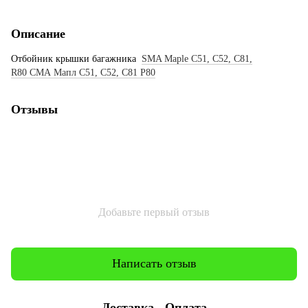
Описание
Отбойник крышки багажника
SMA Maple C51, C52, C81,
R80 СМА Мапл С51, С52, С81 Р80
Отзывы
Добавьте первый отзыв
Написать отзыв
Доставка
Оплата