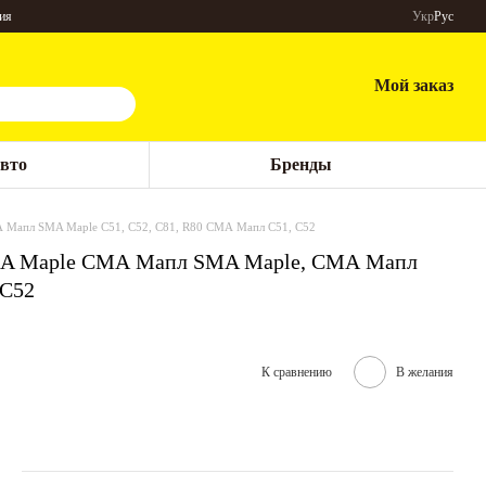
ия
Укр
Рус
Мой заказ
авто
Бренды
 Мапл SMA Maple C51, C52, C81, R80 СМА Мапл С51, С52
SMA Maple СМА Мапл SMA Maple, СМА Мапл
 С52
К сравнению
В желания