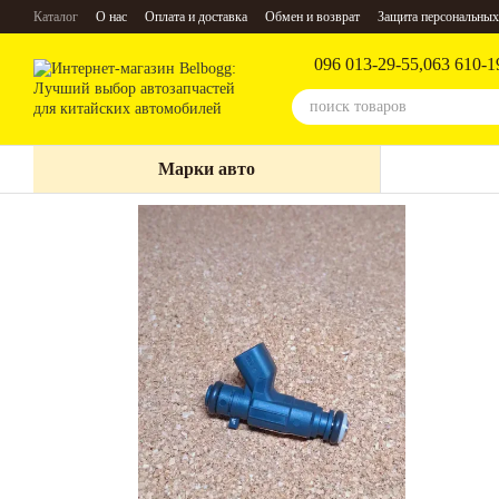
Перейти к основному контенту
Каталог
О нас
Оплата и доставка
Обмен и возврат
Защита персональных
096 013-29-55,
063 610-1
Марки авто