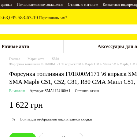
 данных
Пользовательское соглашение
Отзывы о магазине
Контактная информац
9-63,
095 583-63-19
Перезвонить вам?
Разные авто
Аксессуары для 
Главная
Марки авто
SMA
Форсунка топливная F01R00M171 \6 впрыск SMA Maple СМА Мапл SMA Maple, СМА
Форсунка топливная F01R00M171 \6 впрыск 
SMA Maple C51, C52, C81, R80 СМА Мапл С51,
В наличии
Артикул: SMA1124100A1
Оставить отзыв
1 622 грн
Войти
для отображения накопительной скидки
%