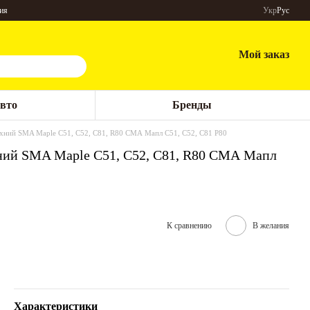
ия
Укр
Рус
Мой заказ
авто
Бренды
рхний SMA Maple C51, C52, C81, R80 СМА Мапл С51, С52, С81 Р80
хний SMA Maple C51, C52, C81, R80 СМА Мапл
К сравнению
В желания
Характеристики