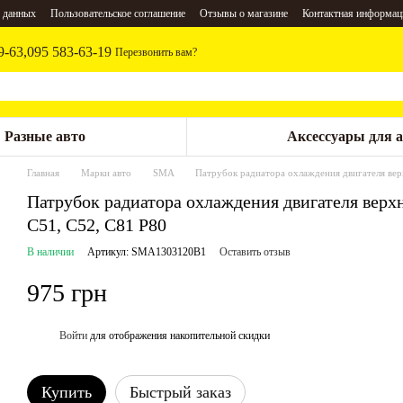
 данных
Пользовательское соглашение
Отзывы о магазине
Контактная информац
9-63,
095 583-63-19
Перезвонить вам?
Разные авто
Аксессуары для 
Главная
Марки авто
SMA
Патрубок радиатора охлаждения двигателя ве
Патрубок радиатора охлаждения двигателя вер
С51, С52, С81 Р80
В наличии
Артикул: SMA1303120B1
Оставить отзыв
975 грн
Войти
для отображения накопительной скидки
%
Купить
Быстрый заказ