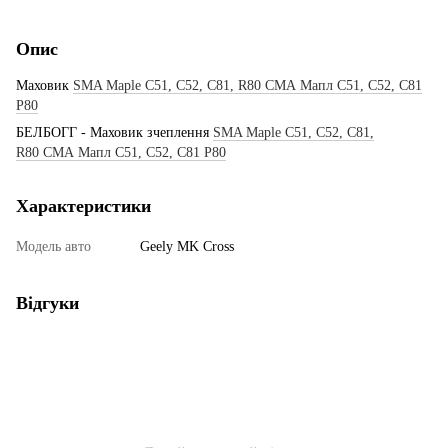
Опис
Маховик
SMA Maple C51, C52, C81, R80 СМА Мапл С51, С52, С81
Р80
БЕЛБОГГ - Маховик зчеплення
SMA Maple C51, C52, C81,
R80 СМА Мапл С51, С52, С81 Р80
Характеристики
Модель авто
Geely MK Cross
Відгуки