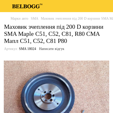
Марки авто
SMA
Маховик зчеплення під 200 D корзини SMA Ma
Маховик зчеплення під 200 D корзини
SMA Maple C51, C52, C81, R80 СМА
Мапл С51, С52, С81 Р80
Артикул:
SMA 18024
Написати відгук