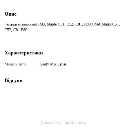
Опис
SMA Maple C51, C52, C81, R80 СМА Мапл С51,
Распредвал випускний
С52, С81 Р80
Характеристики
Модель авто
Geely MK Cross
Відгуки
Додайте перший відгук