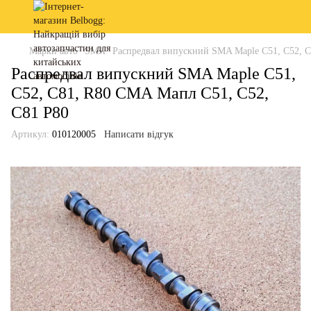
Марки авто
SMA
Распредвал випускний SMA Maple C51, C52, 
Распредвал випускний SMA Maple C51,
C52, C81, R80 СМА Мапл С51, С52,
С81 Р80
Артикул:
010120005
Написати відгук