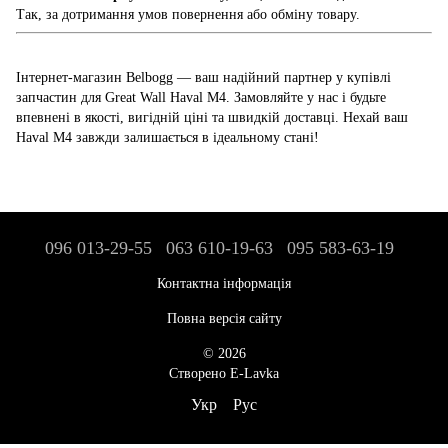
Так, за дотримання умов повернення або обміну товару.
Інтернет-магазин Belbogg — ваш надійний партнер у купівлі
запчастин для Great Wall Haval M4. Замовляйте у нас і будьте
впевнені в якості, вигідній ціні та швидкій доставці. Нехай ваш
Haval M4 завжди залишається в ідеальному стані!
096 013-29-55
063 610-19-63
095 583-63-19
Контактна інформація
Повна версія сайту
© 2026
Створено E-Lavka
Укр
Рус