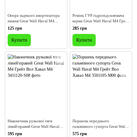
Опора заднього амортизатора
Ремінь ГУР гідропідсилювача
нижня Great Wall Haval M4
керма Great Wall Haval M4 Грейт
Грейт Вол Хавал М4
Вол Хавал М4
125 грн
285 грн
Купити
Купити
Наконечник рульової тяги
Поршень переднього
лівий\правий Great Wall Haval
гальмівного супорта Great Wall
M4 Грейт Вол Хавал М4
Haval M4 Грейт Вол Хавал М4
595 грн
575 грн