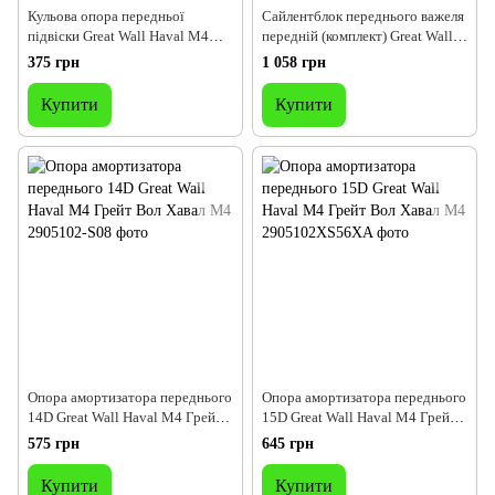
Кульова опора передньої
Сайлентблок переднього важеля
підвіски Great Wall Haval M4
передній (комплект) Great Wall
Грейт Вол Хавал М4
Haval M4 Грейт Вол Хавал М4
375 грн
1 058 грн
Купити
Купити
Опора амортизатора переднього
Опора амортизатора переднього
14D Great Wall Haval M4 Грейт
15D Great Wall Haval M4 Грейт
Вол Хавал М4
Вол Хавал М4
575 грн
645 грн
Купити
Купити