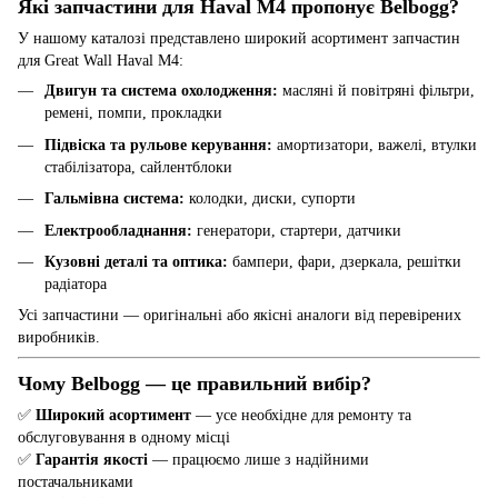
Які запчастини для Haval M4 пропонує Belbogg?
У нашому каталозі представлено широкий асортимент запчастин
для Great Wall Haval M4:
Двигун та система охолодження:
масляні й повітряні фільтри,
ремені, помпи, прокладки
Підвіска та рульове керування:
амортизатори, важелі, втулки
стабілізатора, сайлентблоки
Гальмівна система:
колодки, диски, супорти
Електрообладнання:
генератори, стартери, датчики
Кузовні деталі та оптика:
бампери, фари, дзеркала, решітки
радіатора
Усі запчастини — оригінальні або якісні аналоги від перевірених
виробників.
Чому Belbogg — це правильний вибір?
✅
Широкий асортимент
— усе необхідне для ремонту та
обслуговування в одному місці
✅
Гарантія якості
— працюємо лише з надійними
постачальниками