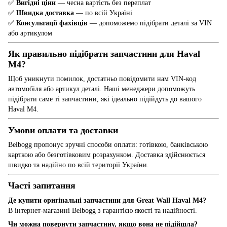
✅
Вигідні ціни
— чесна вартість без переплат
✅
Швидка доставка
— по всій Україні
✅
Консультації фахівців
— допоможемо підібрати деталі за VIN
або артикулом
Як правильно підібрати запчастини для Haval
M4?
Щоб уникнути помилок, достатньо повідомити нам VIN-код
автомобіля або артикул деталі. Наші менеджери допоможуть
підібрати саме ті запчастини, які ідеально підійдуть до вашого
Haval M4.
Умови оплати та доставки
Belbogg пропонує зручні способи оплати: готівкою, банківською
карткою або безготівковим розрахунком. Доставка здійснюється
швидко та надійно по всій території України.
Часті запитання
Де купити оригінальні запчастини для Great Wall Haval M4?
В інтернет-магазині Belbogg з гарантією якості та надійності.
Чи можна повернути запчастину, якщо вона не підійшла?