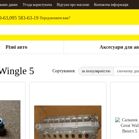
льних даних
Угода користувача
Відгуки про магазин
Контактна інформація
9-63,
095 583-63-19
Передзвонити вам?
Різні авто
Аксесуари для ав
Wingle 5
за популярністю
спочатку д
Сортування: