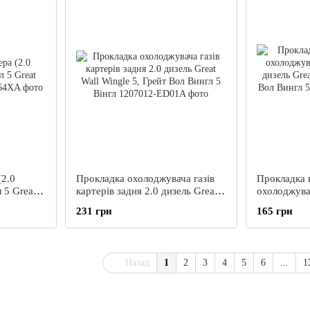
(2.0
Прокладка охолоджувача газів
Прокладка 
 5 Great
картерів задня 2.0 дизель Great
охолоджувач
Wall Wingle 5, Грейт Вол Вингл 5
дизель Grea
231 грн
165 грн
Вінгл
Грейт Вол В
Назад
1
2
3
4
5
6
...
1