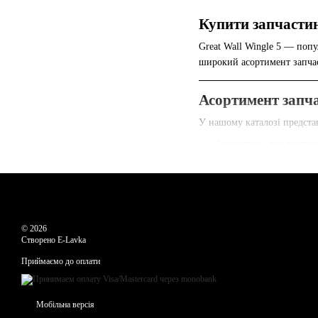
Купити запчастини
Great Wall Wingle 5 — поп
широкий асортимент запчаст
Асортимент запча
У нашому каталозі представ
Запчастини для двигуна
Підвіска та рульове ке
Гальмівна система: кол
Електрообладнання: ген
© 2026
Кузовні деталі та оптик
Створено E-Lavka
Усі запчастини проходять су
Приймаємо до оплати
Чому обирають B
Мобільна версія
Великий вибір запчасти