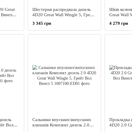
0 Great
Шестерня распредвала дизель
Шків колен
 Вингл
4D20 Great Wall Wingle 5, Грейт
Great Wall 
Вол Вингл Вінгл 5
Вингл Вінгл
3 345 грн
4 279 грн
дизель
Сальники впускних\випускних
Прокладка 
ейт Вол
клапанів Комплект дизель 2.0
4D20 2.0 Gr
4D20 Great Wall Wingle 5, Грейт
Грейт Вол 