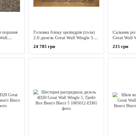
я поршня
Головка блоку циліндрів (гола)
Сальник ро
Wall
2.0 дизель Great Wall Wingle 5
Great Wall 
нгл 5
Грейт Вол Вингл 5
Вингл 5
24 785 грн
215 грн