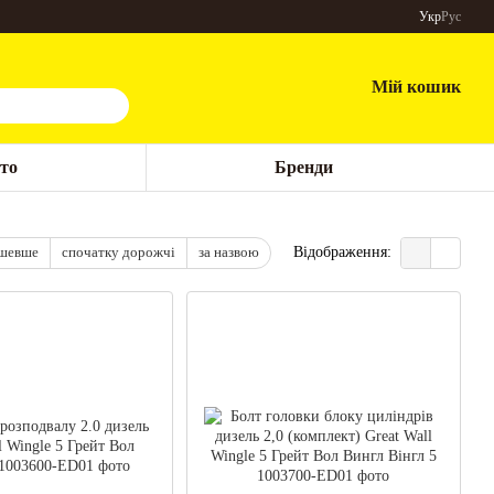
Укр
Рус
Мій кошик
то
Бренди
ешевше
спочатку дорожчі
за назвою
Відображення: