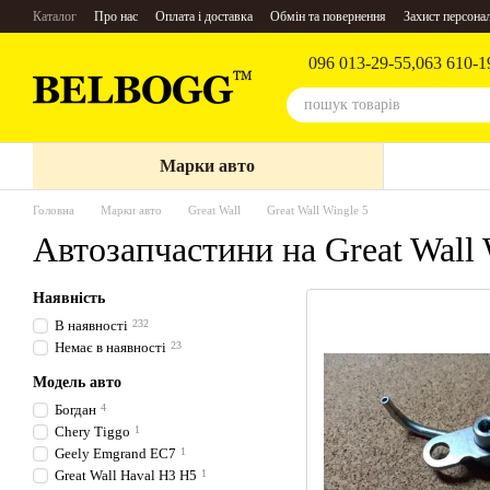
Перейти до основного контенту
Каталог
Про нас
Оплата і доставка
Обмін та повернення
Захист персона
096 013-29-55,
063 610-1
Марки авто
Головна
Марки авто
Great Wall
Great Wall Wingle 5
Автозапчастини на Great Wall 
Наявність
В наявності
232
Немає в наявності
23
Модель авто
Богдан
4
Chery Tiggo
1
Geely Emgrand EC7
1
Great Wall Haval Н3 H5
1