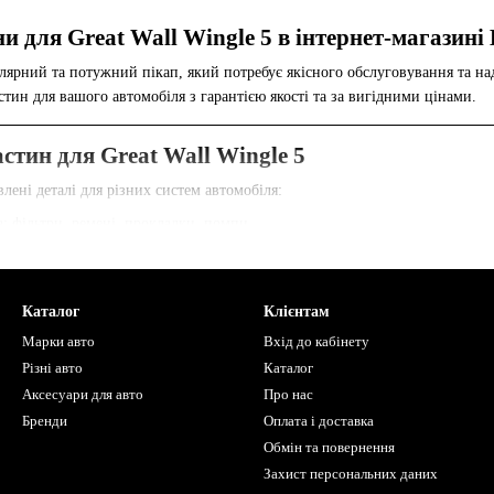
 для Great Wall Wingle 5 в інтернет-магазині 
улярний та потужний пікап, який потребує якісного обслуговування та на
ин для вашого автомобіля з гарантією якості та за вигідними цінами.
стин для Great Wall Wingle 5
лені деталі для різних систем автомобіля:
: фільтри, ремені, прокладки, помпи
рування: амортизатори, важелі, втулки
одки, диски, супорти
Каталог
Клієнтам
ератори, стартери, датчики
Марки авто
Вхід до кабінету
а: бампери, фари, дзеркала
Різні авто
Каталог
ворий контроль якості та підходять саме для Great Wall Wingle 5.
Аксесуари для авто
Про нас
Бренди
Оплата і доставка
elbogg?
Обмін та повернення
Захист персональних даних
н та постійна наявність на складі