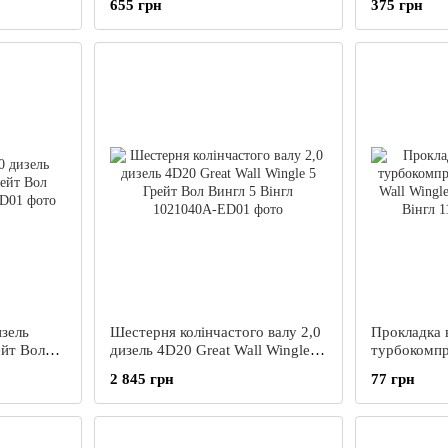
655 грн
375 грн
Вол Вингл 5
изель
Шестерня колінчастого валу 2,0
Прокладка в
ейт Вол
дизель 4D20 Great Wall Wingle 5
турбокомпр
Грейт Вол Вингл 5 Вінгл
Great Wall 
2 845 грн
77 грн
Вингл 5 Він