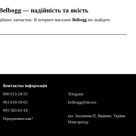
Belbogg — надійність та якість
дійних запчастин. В інтернет-магазині
Belbogg
ви знайдете
Контактна інформація
096 013-29-55
Telegram
063 610-19-63
belbogg@ukr.net
095 583-63-19
вул. Залізнична 92, Вишневе, Україна
Передзвонити вам?
Мапа проїзду