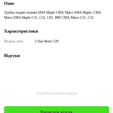
Опис
Трубка подачі палива SMA Maple СМА Мапл SMA Maple, СМА
Мапл SMA Maple C51, C52, C81, R80 СМА Мапл С51, С52
Характеристики
Модель авто
Lifan Breez 520
Відгуки
Додайте перший відгук
Написати відгук