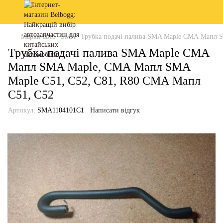
Марки авто
SMA
Трубка подачі палива SMA Maple СМА Мапл 
Трубка подачі палива SMA Maple СМА
Мапл SMA Maple, СМА Мапл SMA
Maple C51, C52, C81, R80 СМА Мапл
С51, С52
Артикул:
SMA1104101C1
Написати відгук