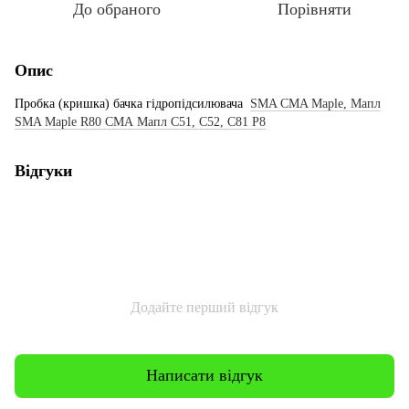
До обраного
Порівняти
Опис
Пробка (кришка) бачка гідропідсилювача
SMA CMA Maple, Мапл
SMA Maple R80 СМА Мапл С51, С52, С81 Р8
Відгуки
Додайте перший відгук
Написати відгук