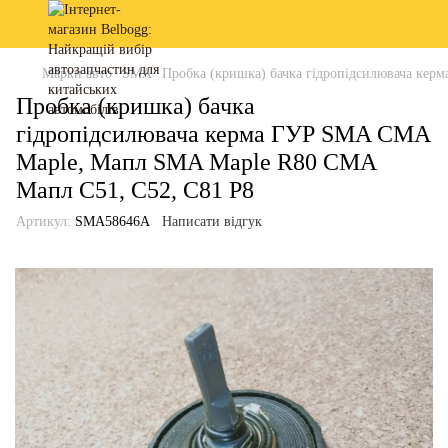
Марки авто
SMA
Пробка (кришка) бачка гідропідсилювача ке
Пробка (кришка) бачка
гідропідсилювача керма ГУР SMA CMA
Maple, Мапл SMA Maple R80 СМА
Мапл С51, С52, С81 Р8
Артикул:
SMA58646A
Написати відгук