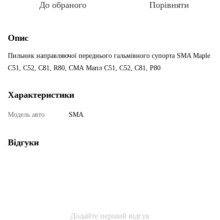
До обраного
Порівняти
Опис
Пильник направляючої переднього гальмівного супорта SMA Maple
C51, C52, C81, R80, СМА Мапл С51, С52, С81, Р80
Характеристики
Модель авто
SMA
Відгуки
Додайте перший відгук