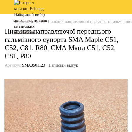
Марки авто
SMA
Пильник направляючої переднього гальмівног
Пильник направляючої переднього
гальмівного супорта SMA Maple C51,
C52, C81, R80, СМА Мапл С51, С52,
С81, Р80
Артикул:
SMA3501123
Написати відгук