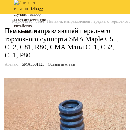
Марки авто
SMA
Пыльник направляющей переднего тормозного 
Пыльник направляющей переднего
тормозного суппорта SMA Maple C51,
C52, C81, R80, СМА Мапл С51, С52,
С81, Р80
Артикул:
SMA3501123
Оставить отзыв