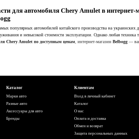
сти для автомобиля Chery Amulet в интернет-
bogg
мых популярных автомобилей китайского производства на украинских до
луживания и невысокой стоимости эксплуатации. Однако любая техника т
для Chery Amulet по доступным ценам
, интернет-магазин
Belbogg
— ваш
ти для Chery Amulet можно купить в Belbogg
авлен широкий выбор запчастей для Chery Amulet. Здесь вы найдете всё 
Каталог
Клиентам
агрегаты
Марки авто
Вход в личный кабинет
отопления
Разные авто
Каталог
нты подвески
Аксессуары для авто
О нас
мперы, двери, крылья, оптика
Бренды
Оплата и доставка
Обмен и возврат
тормозная система
Защита персональных данных
датчики, проводка