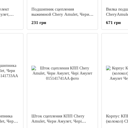
елект
Подшипник сцепления
Вилка подш
улет,
выжимной Chery Amulet, Чери
CheryAmule
Амулет
Амулета А
231 грн
671 грн
ипника
Шток сцепления КПП Chery
Корпус КПП
et, Чери
Amulet, Чери Амулет, Чері
(колокол) C
Амулет
Амулет Чер