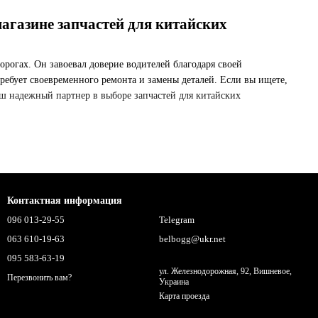
магазине запчастей для китайских
рогах. Он завоевал доверие водителей благодаря своей
ребует своевременного ремонта и замены деталей. Если вы ищете,
 надежный партнер в выборе запчастей для китайских
необходимое, чтобы поддерживать автомобиль в отличном состоянии:
Контактная информация
096 013-29-55
Telegram
063 610-19-63
belbogg@ukr.net
095 583-63-19
ул. Железнодорожная, 92, Вишневое,
Перезвонить вам?
Украина
Карта проезда