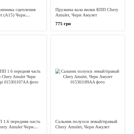
ипника сцепления
Пружина вала вилки КПП Chery
t (A15) Чери
Amulet, Чери Амулет
15
775 грн
 1.6 передняя часть
Сальник полуоси левый/правый
hery Amulet Чери
Chery Amulet, Чери Амулет
і