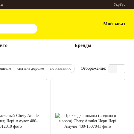
ия
Укр
Рус
Мой заказ
авто
Бренды
ешевле
сначала дороже
по названию
Отображение: