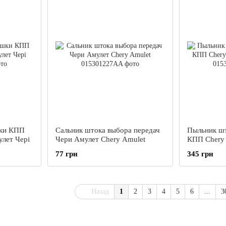
шки КПП
Сальник штока выбора передач
Пыльник шт
улет Чері
Чери Амулет Chery Amulet
КПП Chery 
Амулет
77 грн
345 грн
Назад
1
2
3
4
5
6
...
3