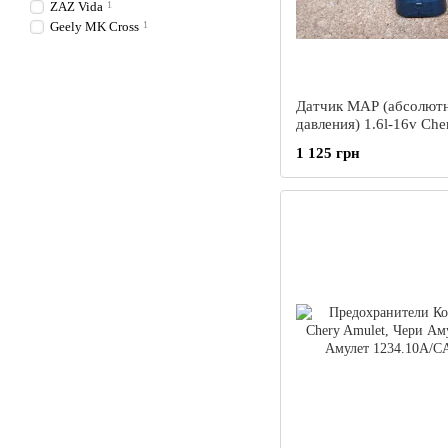
ZAZ Vida
1
Geely MK Cross
1
Датчик MAP (абсолют
давления) 1.6l-16v Che
Чери Чері Амулет
1 125 грн