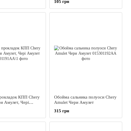
105 грн
рокладок КПП Chery
Обойма сальника полуоси Chery
ри Амулет, Чері
Amulet Чери Амулет
315 грн