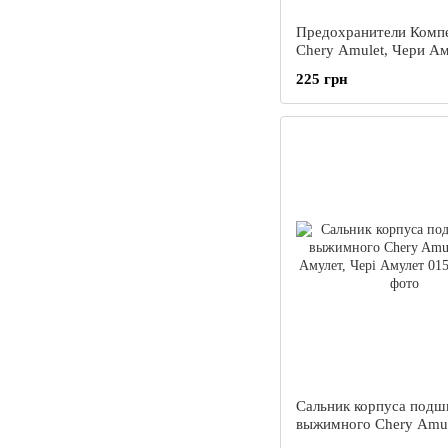
Предохранители Комп
Chery Amulet, Чери Ам
Чері Амулет
225 грн
Сальник корпуса подш
выжимного Chery Amul
Амулет, Чері Амулет