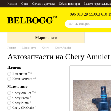
Перейти к основному контенту
Каталог
О нас
Оплата и доставка
Обмен и возврат
Защита персональных
096 013-29-55,
063 610-1
Марки авто
Главная
Марки авто
Chery
Chery Amulet
Автозапчасти на Chery Amulet
Наличие
В наличии
539
Нет в наличии
46
Модель авто
Chery Amulet
558
Chery Forza
3
Chery Kimo
1
Geely CK Otaka
1