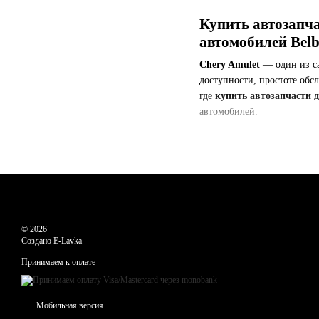
Купить автозапча
автомобилей Bel
Chery Amulet
— один из са
доступности, простоте обс
где
купить автозапчасти 
автомобилей.
Какие автозапчас
В каталоге Belbogg предст
Двигатель и навесные 
Система охлаждения и 
© 2026
Создано E-Lavka
Ходовая часть и элеме
Принимаем к оплате
Кузовные элементы: ба
Рулевое управление и 
Мобильная версия
Электрооборудование, 