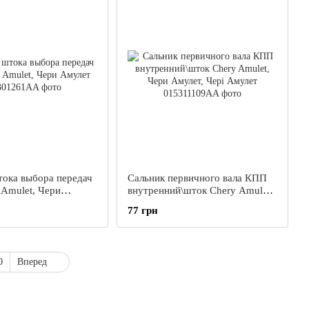
ока выбора передач
Сальник первичного вала КПП
Amulet, Чери
внутренний\шток Chery Amulet,
Чери Амулет, Чері Амулет
77 грн
0
Вперед