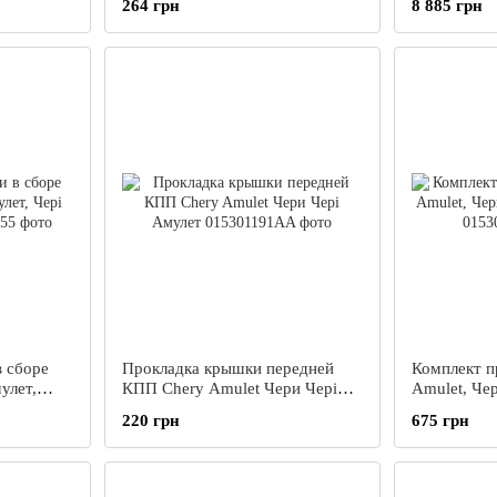
264 грн
8 885 грн
в сборе
Прокладка крышки передней
Комплект п
улет,
КПП Chery Amulet Чери Чері
Amulet, Че
Амулет
Амулет
220 грн
675 грн