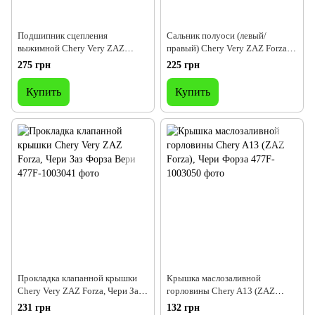
Подшипник сцепления
Сальник полуоси (левый/
выжимной Chery Very ZAZ
правый) Chery Very ZAZ Forza,
Forza, Чери Заз Форза Вери
Чери Заз Форза Вери
275 грн
225 грн
Купить
Купить
Прокладка клапанной крышки
Крышка маслозаливной
Chery Very ZAZ Forza, Чери Заз
горловины Chery A13 (ZAZ
Форза Вери
Forza), Чери Форза
231 грн
132 грн