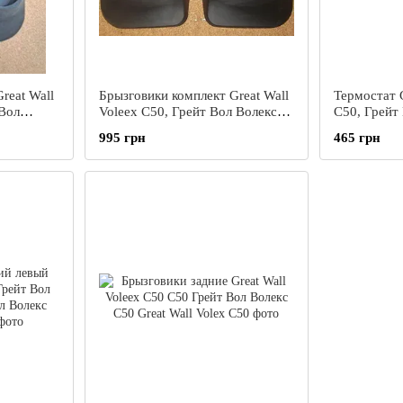
reat Wall
Брызговики комплект Great Wall
Термостат G
 Вол
Voleex C50, Грейт Вол Волекс
C50, Грейт
С50, Грейт Волл Волекс Ц50
Грейт Волл
995 грн
465 грн