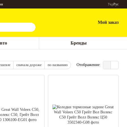
ия
Укр
Рус
Мой заказ
авто
Бренды
ешевле
сначала дороже
по названию
Отображение: