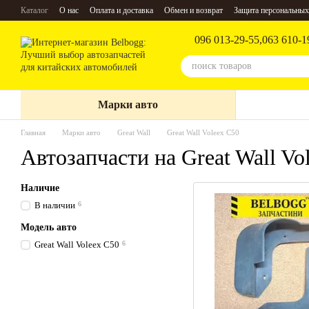
Перейти к основному контенту
Каталог
О нас
Оплата и доставка
Обмен и возврат
Защита персональных
096 013-29-55,
063 610-1
Марки авто
Главная
Марки авто
Great Wall
Great Wall Voleex C50
Автозапчасти на Great Wall Vo
Наличие
В наличии
6
Модель авто
Great Wall Voleex C50
6