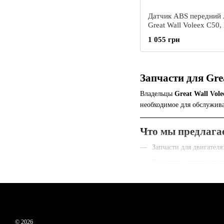
Датчик ABS передний 
Great Wall Voleex C50,
Вол Волекс С50, Грейт
1 055 грн
Волекс Ц50
Запчасти для Gre
Владельцы
Great Wall Vole
необходимое для обслужив
Что мы предлагае
Запчасти для двигател
Подвеска и рулевое уп
Тормозная система: ко
Электрооборудование: г
Кузовные детали и опти
© 2026
Каждая деталь проходит ст