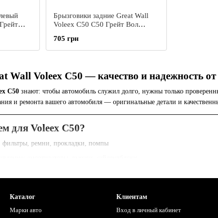
левый
Брызговики задние Great Wall
 Грейт
Voleex C50 C50 Грейт Вол
 Волл
Волекс С50
705 грн
at Wall Voleex C50 — качество и надежность от
ex C50
знают: чтобы автомобиль служил долго, нужны только проверенн
ания и ремонта вашего автомобиля — оригинальные детали и качественн
м для Voleex C50?
я: фильтры, ремни, прокладки, помпы
равление: амортизаторы, рычаги, сайлентблоки
лодки, диски, суппорты
енераторы, стартеры, датчики
Каталог
Клиентам
ка: бамперы, фары, зеркала
Марки авто
Вход в личный кабинет
рогий контроль качества — ваша безопасность и комфорт на первом месте