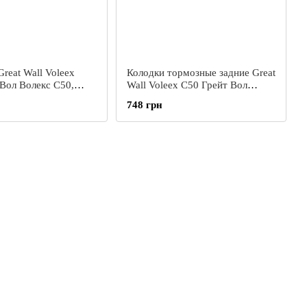
reat Wall Voleex
Колодки тормозные задние Great
 Вол Волекс С50,
Wall Voleex C50 Грейт Вол
 Волекс Ц50
Волекс С50 Грейт Волл Волекс
748 грн
Ц50