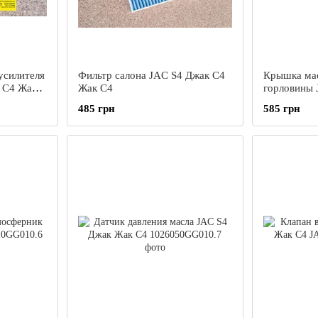
усилителя
Фильтр салона JAC S4 Джак С4
Крышка ма
 С4 Жак
Жак С4
горловины 
485 грн
585 грн