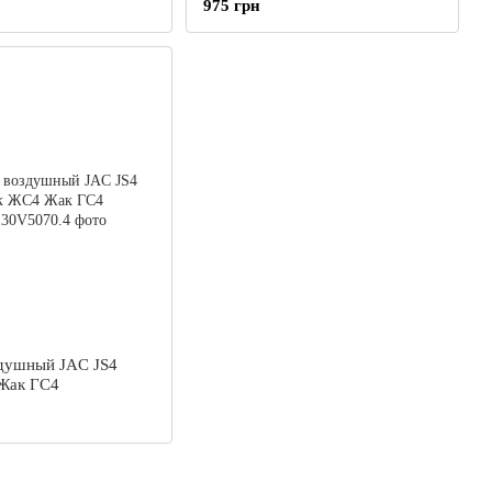
975 грн
душный JAC JS4
Жак ГС4