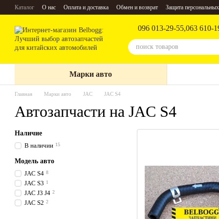
Перейти к основному контенту
Каталог
О нас
Оплата и доставка
Обмен и возврат
Защита персональных
096 013-29-55,
063 610-1
Марки авто
Главная
Марки авто
JAC
JAC S4
Автозапчасти на JAC S4
Наличие
В наличии
15
Модель авто
JAC S4
8
JAC S3
1
JAC J3 J4
2
JAC S2
2