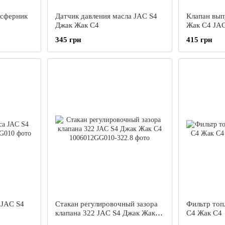
осферник
Датчик давления масла JAC S4
Клапан выпус
Джак Жак С4
Жак С4 JAC
345 грн
415 грн
 JAC S4
Стакан регулировочный зазора
Фильтр топ
клапана 322 JAC S4 Джак Жак
С4 Жак С4
С4