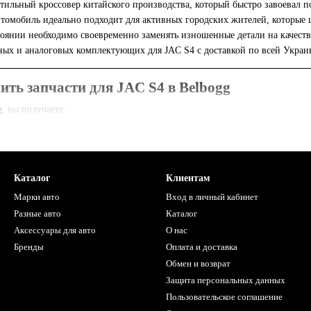
ильный кроссовер китайского производства, который быстро завоевал по
томобиль идеально подходит для активных городских жителей, которые 
оянии необходимо своевременно заменять изношенные детали на качеств
ых и аналоговых комплектующих для JAC S4 с доставкой по всей Украи
ить запчасти для JAC S4 в Belbogg
g
, вы получаете:
т комплектующих
— для всех систем и узлов JAC S4.
олько сертифицированные детали от проверенных производителей.
ые поставки без посредников.
Каталог
Клиентам
тей
— по VIN-коду, каталожным номерам или названию детали.
Марки авто
Вход в личный кабинет
Разные авто
Каталог
оставка
— по всей Украине, включая крупные города и регионы.
Аксессуары для авто
О нас
Бренды
Оплата и доставка
астей для JAC S4 в Belbogg
Обмен и возврат
апчасти для всех важных систем автомобиля:
Защита персональных данных
охлаждения
Пользовательское соглашение