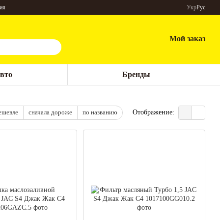
ия
Укр
Рус
Мой заказ
авто
Бренды
ешевле
сначала дороже
по названию
Отображение: