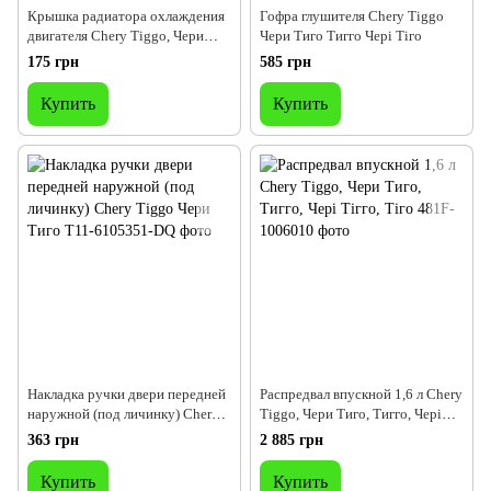
Крышка радиатора охлаждения
Гофра глушителя Chery Tiggo
двигателя Chery Tiggo, Чери
Чери Тиго Тигго Чері Тіго
Тигго, Чері Тігго
175 грн
585 грн
Купить
Купить
Накладка ручки двери передней
Распредвал впускной 1,6 л Chery
наружной (под личинку) Chery
Tiggo, Чери Тиго, Тигго, Чері
Tiggo Чери Тиго
Тігго, Тіго
363 грн
2 885 грн
Купить
Купить