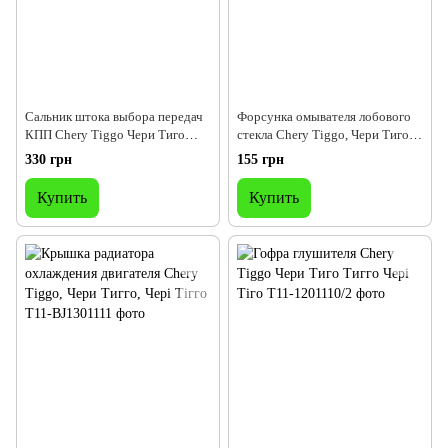
Сальник штока выбора передач
Форсунка омывателя лобового
КПП Chery Tiggo Чери Тиго
стекла Chery Tiggo, Чери Тиго
Тигго Чері Тіго Тігго
Чері Тіго Тігго
330 грн
155 грн
Купить
Купить