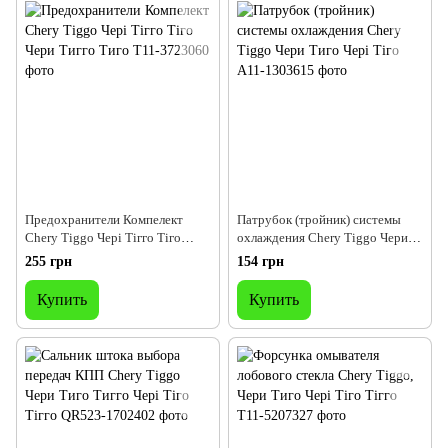
Предохранители Компелект
Патрубок (тройник) системы
Chery Tiggo Чері Тігго Тіго
охлаждения Chery Tiggo Чери
Чери Тигго Тиго
Тиго Чері Тіго
255 грн
154 грн
Купить
Купить