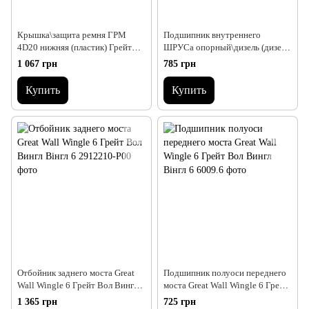
Крышка\защита ремня ГРМ
Подшипник внутреннего
4D20 нижняя (пластик) Грейт
ШРУСа опорный\дизель (дизель
Вол Вінгл 6 Грейт Вол Вингл 6
2.0) Great Wall Wingle 6 Грейт
1 067 грн
785 грн
Great Wall Wingle WINGLE 6
Вол Вингл Вінгл 6
Купить
Купить
Отбойник заднего моста Great
Подшипник полуоси переднего
Wall Wingle 6 Грейт Вол Вингл
моста Great Wall Wingle 6 Грейт
Вінгл 6
Вол Вингл Вінгл 6
1 365 грн
725 грн