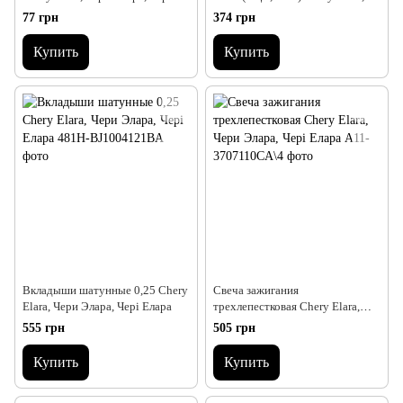
Елара, Чері Елара
Чери Элара, Чері Елара
77 грн
374 грн
Купить
Купить
Вкладыши шатунные 0,25 Chery
Свеча зажигания
Elara, Чери Элара, Чері Елара
трехлепестковая Chery Elara,
Чери Элара, Чері Елара
555 грн
505 грн
Купить
Купить