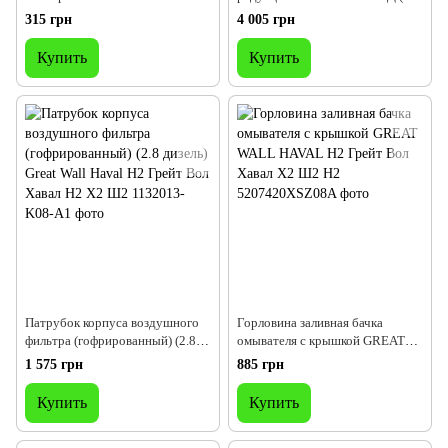
Грейт Вол Ховер Х2 Ш2 Н2
дизель) Great Wall Hover H2
315 грн
4 005 грн
Грейт Вол Ховер Н2 Х2 Ш2
Купить
Купить
Патрубок корпуса воздушного
Горловина заливная бачка
фильтра (гофрированный) (2.8
омывателя с крышкой GREAT
дизель) Great Wall Haval H2
WALL HAVAL H2 Грейт Вол
1 575 грн
885 грн
Грейт Вол Хавал Н2 Х2 Ш2
Хавал Х2 Ш2 Н2
Купить
Купить