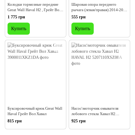
Колодки тормозные передние
Шаровая опора переднего
Great Wall Haval H2 , Грейт Вол
рычага (левая/правая) 2014-2017
Хавал Н2 Great Wall Haval H2
Great Wall Haval H2 Грейт Вол
1 775 грн
555 грн
Хавал Н2 Х2 Ш2
Купить
Купить
Буксировочный крюк Great Wall
Насос\моторчик омывателя
Haval Грейт Вол Хавал
лобового стекла Хавал Н2
HAVAL Н2
815 грн
925 грн