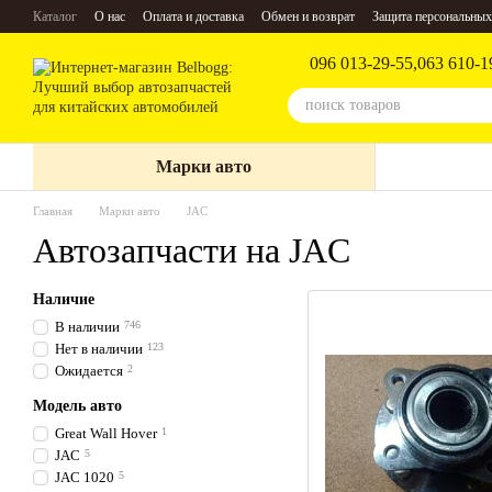
Перейти к основному контенту
Каталог
О нас
Оплата и доставка
Обмен и возврат
Защита персональных
096 013-29-55,
063 610-1
Марки авто
Главная
Марки авто
JAC
Автозапчасти на JAC
Наличие
В наличии
746
Нет в наличии
123
Ожидается
2
Модель авто
Great Wall Hover
1
JAC
5
JAC 1020
5