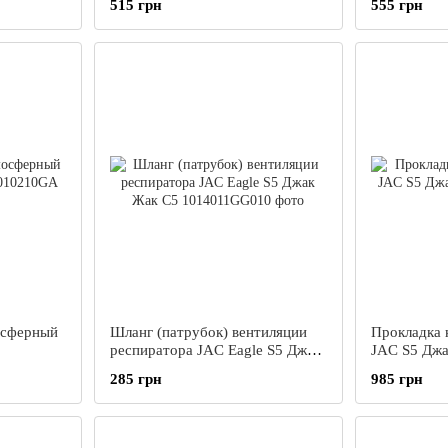
515 грн
555 грн
Жак С5
осферный
Шланг (патрубок) вентиляции
Прокладка 
респиратора JAC Eagle S5 Джак
JAC S5 Джа
Жак С5
285 грн
985 грн