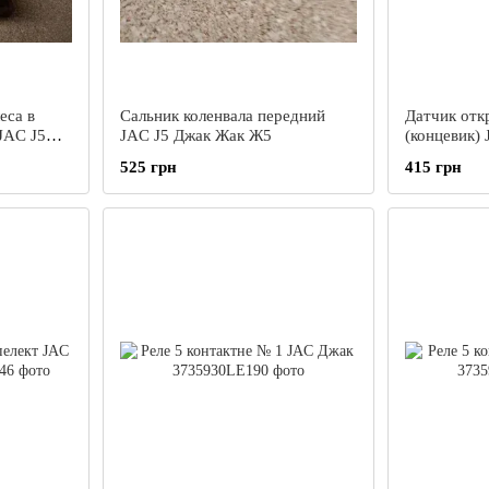
еса в
Сальник коленвала передний
Датчик отк
JAC J5
JAC J5 Джак Жак Ж5
(концевик)
Жак С5
525 грн
415 грн