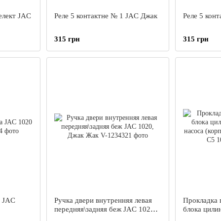
елект JAC
Реле 5 контактне № 1 JAC Джак
Реле 5 кон
315 грн
315 грн
а JAC
Ручка двери внутренняя левая
Прокладка 
передняя\задняя беж JAC 1020,
блока цили
Джак Жак
насоса (ко