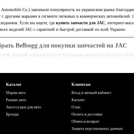
i Automobile Co.) завоевали популярность на украинском рынке благода
с другими марками в сегменте легковых и коммерческих автомобилей. О
ходников. Если вы ищете, где
купить запчасти для JAC
, интернет-маг
 всех моделей JAC с гарантией и быстрой доставкой по всей Украине.
рать Belbogg для покупки запчастей на JAC
азин, который специализируется на продаже автозапчастей для китайск
стей
— детали для легковых автомобилей, кроссоверов и грузовых модел
игинальные комплектующие и проверенные аналоги от надежных произ
Каталог
Клиентам
одаря прямым поставкам без посредников.
Марки авто
Вход в личный кабинет
аталожным номерам, названию запчасти или VIN-коду автомобиля.
Разные авто
Каталог
о всей территории Украины.
Аксессуары для авто
О нас
Бренды
Оплата и доставка
Обмен и возврат
ля автомобилей JAC вы найдете в Belbogg
Защита персональных данных
лен обширный ассортимент запчастей для JAC, включая: