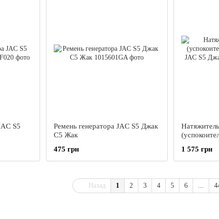
JAC S5
Ремень генератора JAC S5 Джак
Натяжител
С5 Жак
(успокоите
JAC S5 Джа
475 грн
1 575 грн
Назад
1
2
3
4
5
6
...
4