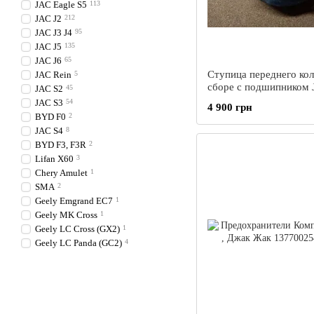
JAC Eagle S5
113
JAC J2
212
JAC J3 J4
95
JAC J5
135
JAC J6
65
Ступица переднего кол
JAC Rein
5
сборе с подшипником 
JAC S2
45
Джак Ж5 Жак
JAC S3
54
4 900 грн
BYD F0
2
JAC S4
8
BYD F3, F3R
2
Lifan X60
3
Chery Amulet
1
SMA
2
Geely Emgrand EC7
1
Geely MK Cross
1
Geely LC Cross (GX2)
1
Geely LC Panda (GC2)
4