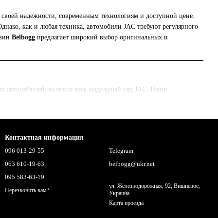
ря своей надежности, современным технологиям и доступной цене.
днако, как и любая техника, автомобили JAC требуют регулярного
азин
Belbogg
предлагает широкий выбор оригинальных и
их автомобилей, включая весь модельный ряд JAC. Наши
ей JAC.
водителей.
Контактная информация
096 013-29-55
Telegram
063 610-19-63
belbogg@ukr.net
095 583-63-19
ул. Железнодорожная, 92, Вишневое,
Перезвонить вам?
Украина
Карта проезда