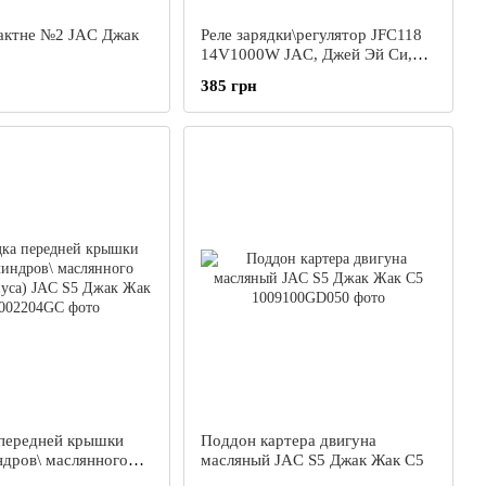
тактне №2 JAC Джак
Реле зарядки\регулятор JFC118
14V1000W JAC, Джей Эй Си,
Джак Жак
385 грн
передней крышки
Поддон картера двигуна
ндров\ маслянного
масляный JAC S5 Джак Жак С5
рпуса) JAC S5 Джак