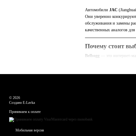
Автомобили
JAC
(Jianghua
Они уверенно конкурируют 
обслуживания и замены рас
качественных аналогов для
Почему стоит выб
Belbogg
— это интернет-маг
преимущества:
Большой выбор запча
Высокое качество
— ор
Выгодные цены
— благ
© 2026
Удобный поиск
— по к
Создано E-Lavka
Быстрая доставка
— п
Принимаем к оплате
Какие запчасти д
Мобильная версия
В нашем каталоге представ