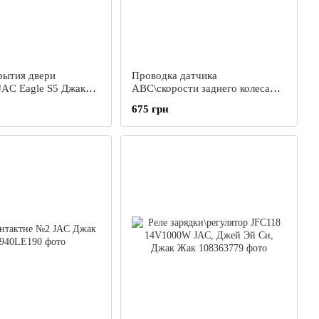
рытия двери
Проводка датчика
 JAC Eagle S5 Джак
АВС\скорости заднего колеса
JAC J2 Джак Джей2 ДЖ2 Ж2
675 грн
Жак