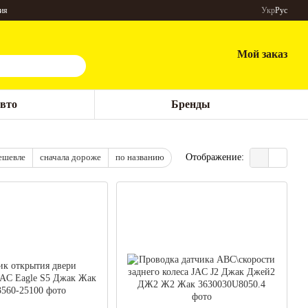
ия
Укр
Рус
Мой заказ
авто
Бренды
ешевле
сначала дороже
по названию
Отображение: