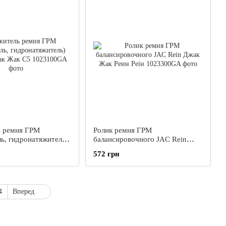
ь ремня ГРМ
Ролик ремня ГРМ
ль, гидронатяжитель)
балансировочного JAC Rein
к Жак С5
Джак Жак Реин Реін
572 грн
4
Вперед