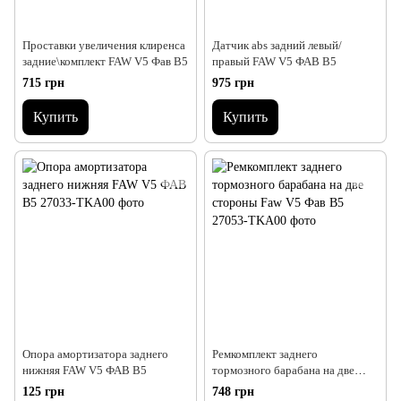
Проставки увеличения клиренса
Датчик abs задний левый/
задние\комплект FAW V5 Фав В5
правый FAW V5 ФАВ В5
715 грн
975 грн
Купить
Купить
Опора амортизатора заднего
Ремкомплект заднего
нижняя FAW V5 ФАВ В5
тормозного барабана на две
стороны Faw V5 Фав В5
125 грн
748 грн