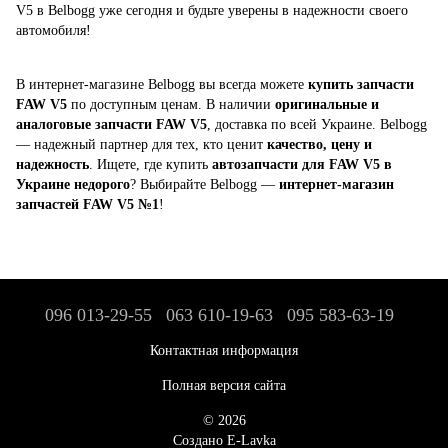
V5 в Belbogg уже сегодня и будьте уверены в надежности своего
автомобиля!
В интернет-магазине Belbogg вы всегда можете
купить запчасти
FAW V5
по доступным ценам. В наличии
оригинальные и
аналоговые запчасти FAW V5
, доставка по всей Украине. Belbogg
— надежный партнер для тех, кто ценит
качество, цену и
надежность
. Ищете, где купить
автозапчасти для FAW V5 в
Украине недорого
? Выбирайте Belbogg —
интернет-магазин
запчастей FAW V5 №1
!
096 013-29-55
063 610-19-63
095 583-63-19
Контактная информация
Полная версия сайта
© 2026
Создано E-Lavka