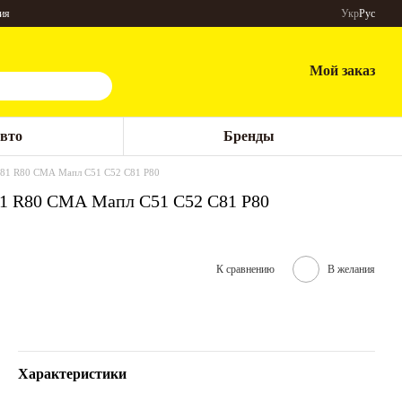
ия
Укр
Рус
Мой заказ
авто
Бренды
C81 R80 СМА Мапл С51 С52 С81 Р80
81 R80 СМА Мапл С51 С52 С81 Р80
К сравнению
В желания
Характеристики