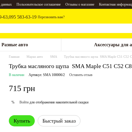
 данных
Пользовательское соглашение
Отзывы о магазине
Контактная информац
9-63,
095 583-63-19
Перезвонить вам?
Разные авто
Аксессуары для 
Главная
Марки авто
SMA
Трубка масляного щупа SMA Maple C51 C52 
Трубка масляного щупа SMA Maple C51 C52 C
В наличии
Артикул: SMA 100006/2
Оставить отзыв
715 грн
Войти
для отображения накопительной скидки
%
Купить
Быстрый заказ