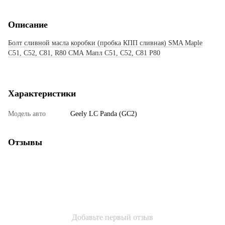
Описание
Болт сливной масла коробки (пробка КПП сливная)
SMA Maple
C51, C52, C81, R80 СМА Мапл С51, С52, С81 Р80
Характеристики
Модель авто
Geely LC Panda (GC2)
Отзывы
Добавьте первый отзыв