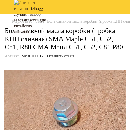
Марки авто
SMA
Болт сливной масла коробки (пробка КПП сли
Болт сливной масла коробки (пробка
КПП сливная) SMA Maple C51, C52,
C81, R80 СМА Мапл С51, С52, С81 Р80
Артикул:
SMA 100012
Оставить отзыв