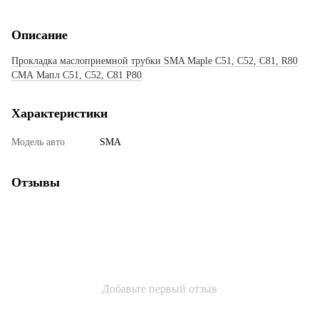
Описание
Прокладка маслоприемной трубки SMA Maple C51, C52, C81, R80
СМА Мапл С51, С52, С81 Р80
Характеристики
Модель авто
SMA
Отзывы
Добавьте первый отзыв