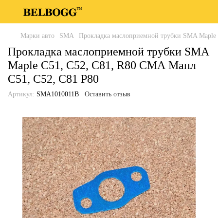
Марки авто
SMA
Прокладка маслоприемной трубки SMA Maple 
Прокладка маслоприемной трубки SMA
Maple C51, C52, C81, R80 СМА Мапл
С51, С52, С81 Р80
Артикул:
SMA1010011B
Оставить отзыв