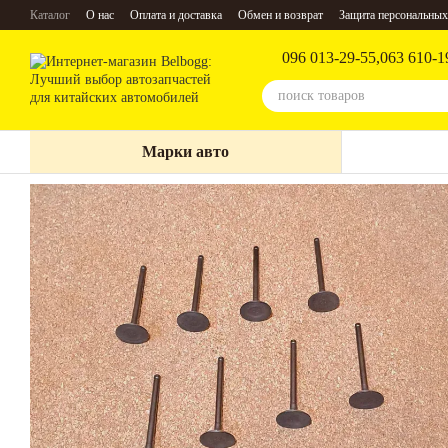
Перейти к основному контенту
Каталог
О нас
Оплата и доставка
Обмен и возврат
Защита персональных
096 013-29-55,
063 610-1
Марки авто