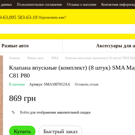
 данных
Пользовательское соглашение
Отзывы о магазине
Контактная информац
9-63,
095 583-63-19
Перезвонить вам?
Разные авто
Аксессуары для 
Главная
Марки авто
SMA
Клапана впускные (комплект) (8 штук) SMA Ma
Клапана впускные (комплект) (8 штук) SMA Map
С81 Р80
В наличии
Артикул: SMA1007012AA
Оставить отзыв
869 грн
Войти
для отображения накопительной скидки
%
Купить
Быстрый заказ