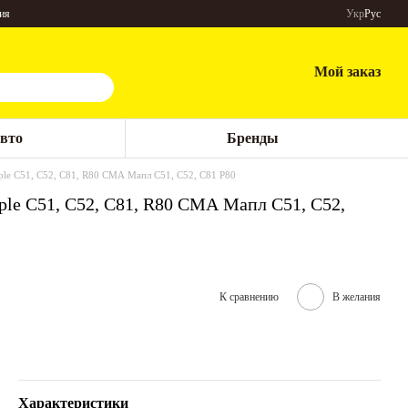
ия
Укр
Рус
Мой заказ
авто
Бренды
ple C51, C52, C81, R80 СМА Мапл С51, С52, С81 Р80
le C51, C52, C81, R80 СМА Мапл С51, С52,
К сравнению
В желания
Характеристики